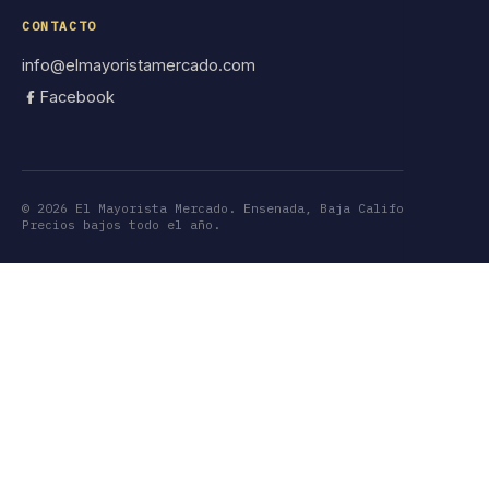
CONTACTO
info@elmayoristamercado.com
Facebook
©
2026
El Mayorista Mercado. Ensenada, Baja California.
Precios bajos todo el año.