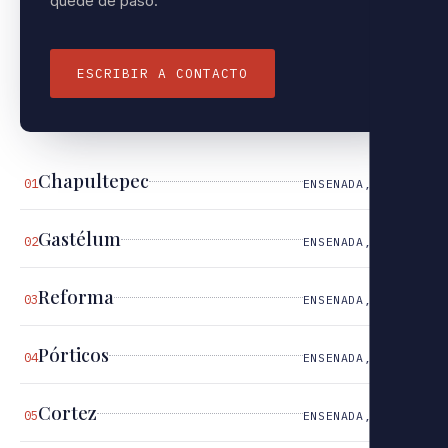
quede de paso.
ESCRIBIR A CONTACTO
Chapultepec
01
ENSENADA, B.C.
Gastélum
02
ENSENADA, B.C.
Reforma
03
ENSENADA, B.C.
Pórticos
04
ENSENADA, B.C.
Cortez
05
ENSENADA, B.C.