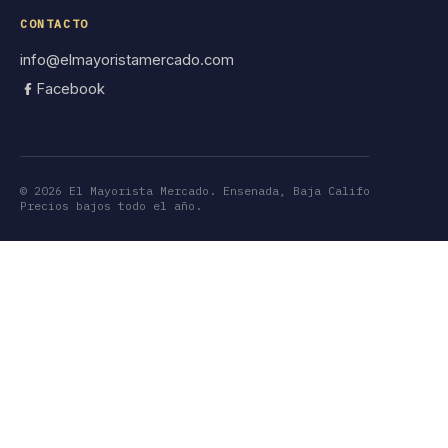
CONTACTO
info@elmayoristamercado.com
Facebook
©
2026
El Mayorista Mercado. Ensenada, Baja California.
Precios bajos todo el año.