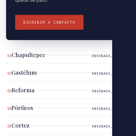
quede de paso.
ESCRIBIR A CONTACTO
Chapultepec
01
ENSENADA, B.C.
Gastélum
02
ENSENADA, B.C.
Reforma
03
ENSENADA, B.C.
Pórticos
04
ENSENADA, B.C.
Cortez
05
ENSENADA, B.C.