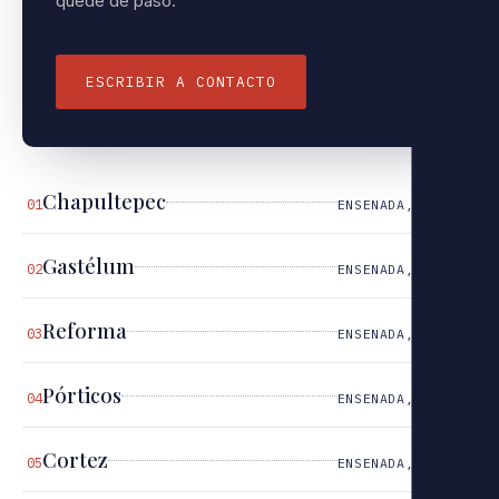
quede de paso.
ESCRIBIR A CONTACTO
Chapultepec
01
ENSENADA, B.C.
Gastélum
02
ENSENADA, B.C.
Reforma
03
ENSENADA, B.C.
Pórticos
04
ENSENADA, B.C.
Cortez
05
ENSENADA, B.C.