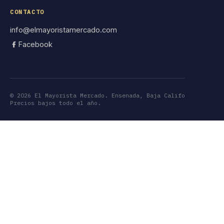
CONTACTO
info@elmayoristamercado.com
Facebook
©
2026
El Mayorista Mercado. Ensenada, Baja California.
Precios bajos todo el año.